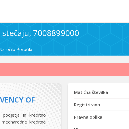
 v stečaju, 7008899000
Naročilo Poročila
Matična številka
LVENCY OF
Registrirano
 podjetja in kreditno
Pravna oblika
i mednarodne kreditne