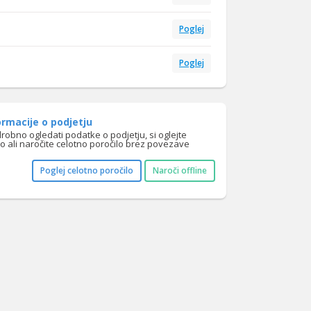
Poglej
Poglej
rmacije o podjetju
drobno ogledati podatke o podjetju, si oglejte
lo ali naročite celotno poročilo brez povezave
Poglej celotno poročilo
Naroči offline