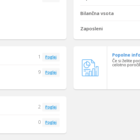
Bilančna vsota
Zaposleni
Popolne info
1
Poglej
Če si želite po
celotno poroči
9
Poglej
2
Poglej
0
Poglej