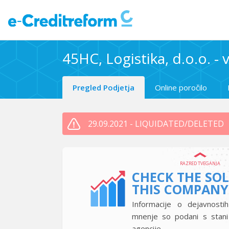
45HC, Logistika, d.o.o. -
Pregled Podjetja
Online poročilo
29.09.2021 - LIQUIDATED/DELETED
RAZRED TVEGANJA
CHECK THE SO
THIS COMPANY
Informacije o dejavnostih
mnenje so podani s stan
agencije