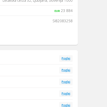
Letališka cesta 32, Ljubljana, Slovenija 1000
23 884
EUR
SI82083258
Poglej
Poglej
Poglej
Poglej
Poglej