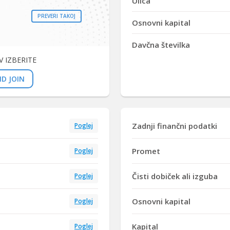
Ulica
PREVERI TAKOJ
Osnovni kapital
Davčna številka
 IZBERITE
D JOIN
Zadnji finančni podatki
Poglej
Promet
Poglej
Čisti dobiček ali izguba
Poglej
Osnovni kapital
Poglej
Kapital
Poglej