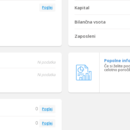
Kapital
Poglej
Bilančna vsota
Zaposleni
Popolne info
Ni podatka
Če si želite po
celotno poroči
Ni podatka
0
Poglej
0
Poglej