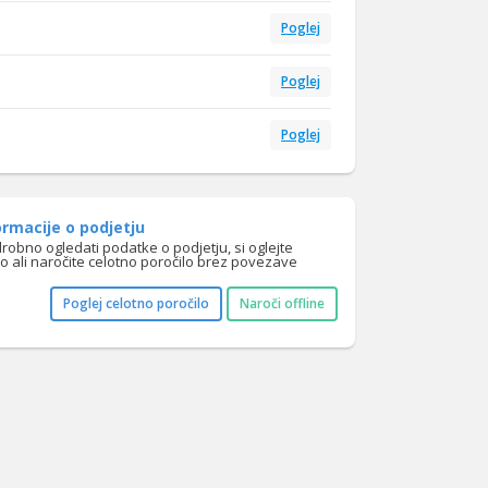
Poglej
Poglej
Poglej
rmacije o podjetju
drobno ogledati podatke o podjetju, si oglejte
lo ali naročite celotno poročilo brez povezave
Poglej celotno poročilo
Naroči offline