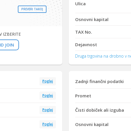
Ulica
PREVERI TAKOJ
Osnovni kapital
TAX No.
 IZBERITE
Dejavnost
D JOIN
Druga trgovina na drobno v ne
Zadnji finančni podatki
Poglej
Promet
Poglej
Čisti dobiček ali izguba
Poglej
Osnovni kapital
Poglej