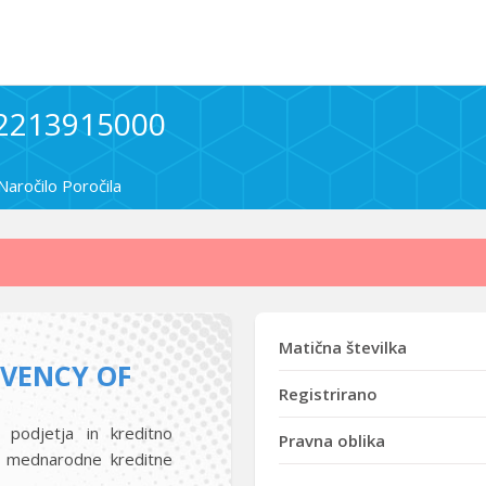
 2213915000
Naročilo Poročila
Matična številka
LVENCY OF
Registrirano
 podjetja in kreditno
Pravna oblika
i mednarodne kreditne