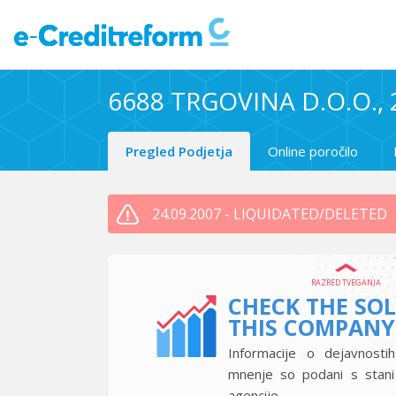
6688 TRGOVINA D.O.O.,
Pregled Podjetja
Online poročilo
24.09.2007 - LIQUIDATED/DELETED
RAZRED TVEGANJA
CHECK THE SO
THIS COMPANY
Informacije o dejavnostih
mnenje so podani s stan
agencije