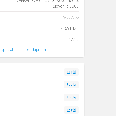
CANKARJEVA ULICA 13, Novo mesto,
Slovenija 8000
Ni podatka
70691428
47.19
specializiranih prodajalnah
Poglej
Poglej
Poglej
Poglej