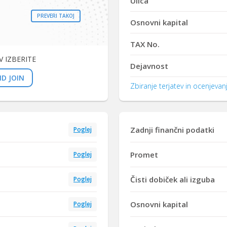
Ulica
PREVERI TAKOJ
Osnovni kapital
TAX No.
 IZBERITE
Dejavnost
D JOIN
Zbiranje terjatev in ocenjeva
Zadnji finančni podatki
Poglej
Promet
Poglej
Čisti dobiček ali izguba
Poglej
Osnovni kapital
Poglej