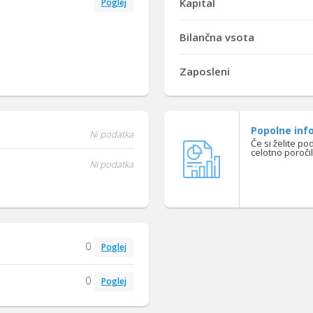
Kapital
Poglej
Bilančna vsota
Zaposleni
Popolne info
Ni podatka
Če si želite po
celotno poroči
Ni podatka
0
Poglej
0
Poglej