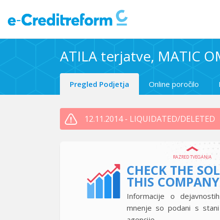
ATILA terjatve, MATIC O
Pregled Podjetja
Online poročilo
12.11.2014 - LIQUIDATED/DELETED
RAZRED TVEGANJA
CHECK THE SO
THIS COMPANY
Informacije o dejavnostih
mnenje so podani s stan
agencije