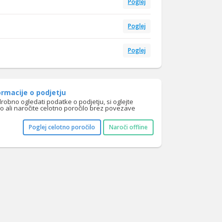
Poglej
Poglej
Poglej
rmacije o podjetju
drobno ogledati podatke o podjetju, si oglejte
lo ali naročite celotno poročilo brez povezave
Poglej celotno poročilo
Naroči offline