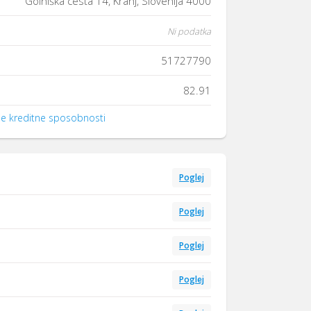
Golniška cesta 14, Kranj, Slovenija 4000
Ni podatka
51727790
82.91
nje kreditne sposobnosti
Poglej
Poglej
Poglej
Poglej