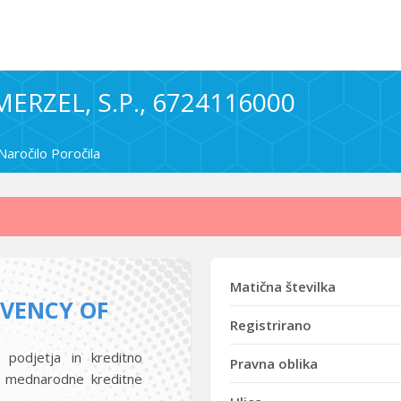
MERZEL, S.P., 6724116000
Naročilo Poročila
Matična številka
LVENCY OF
Registrirano
 podjetja in kreditno
Pravna oblika
i mednarodne kreditne