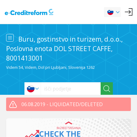
Buru, gostinstvo in turizem, d.o.o.,
Poslovna enota DOL STREET CAFFE,
8001413001
Videm 54, Videm, Dol pri Ljubljani, Slovenija 1262
06.08.2019 - LIQUIDATED/DELETED
RAZRED TVEGANJA
CHECK THE