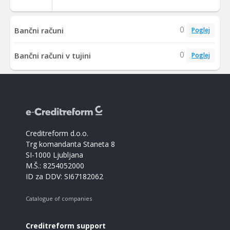
0
Bančni računi
Poglej
0
Bančni računi v tujini
Poglej
Creditreform d.o.o.
Trg komandanta Staneta 8
SI-1000 Ljubljana
M.Š.: 8254052000
ID za DDV: SI67182062
Catalogue of companies
Creditreform support