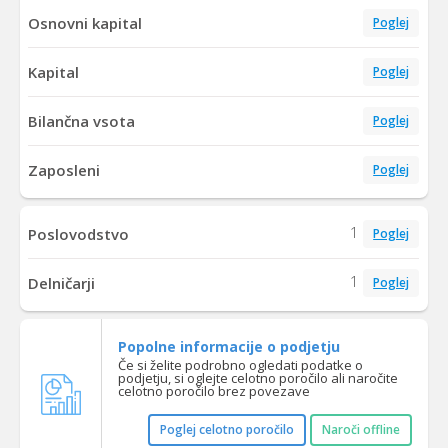
Osnovni kapital
Poglej
Kapital
Poglej
Bilančna vsota
Poglej
Zaposleni
Poglej
1
Poslovodstvo
Poglej
1
Delničarji
Poglej
Popolne informacije o podjetju
Če si želite podrobno ogledati podatke o
podjetju, si oglejte celotno poročilo ali naročite
celotno poročilo brez povezave
Poglej celotno poročilo
Naroči offline