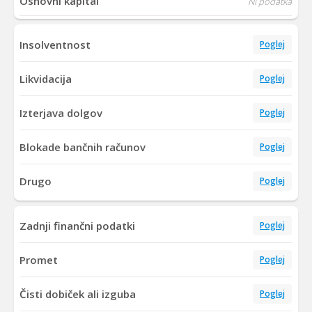
Osnovni kapital
Ni podatka
Insolventnost
Poglej
Likvidacija
Poglej
Izterjava dolgov
Poglej
Blokade bančnih računov
Poglej
Drugo
Poglej
Zadnji finančni podatki
Poglej
Promet
Poglej
Čisti dobiček ali izguba
Poglej