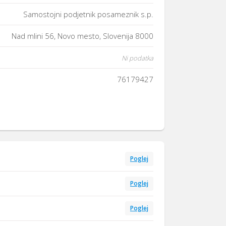
Samostojni podjetnik posameznik s.p.
Nad mlini 56, Novo mesto, Slovenija 8000
Ni podatka
76179427
Poglej
Poglej
Poglej