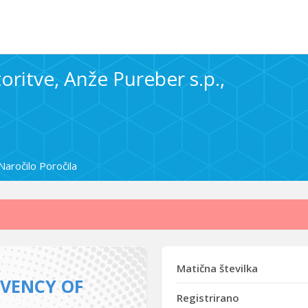
oritve, Anže Pureber s.p.,
Naročilo Poročila
Matična številka
LVENCY OF
Registrirano