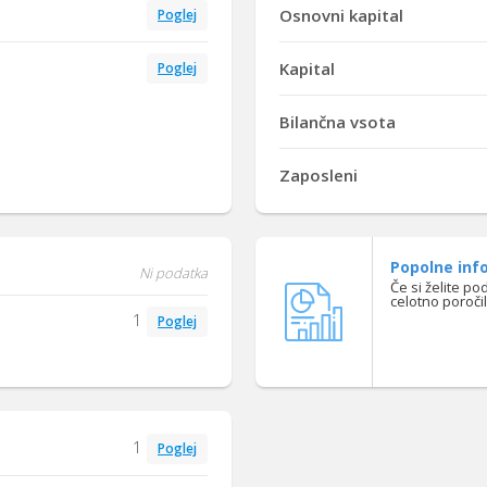
Osnovni kapital
Poglej
Kapital
Poglej
Bilančna vsota
Zaposleni
Popolne info
Ni podatka
Če si želite po
celotno poroči
1
Poglej
1
Poglej