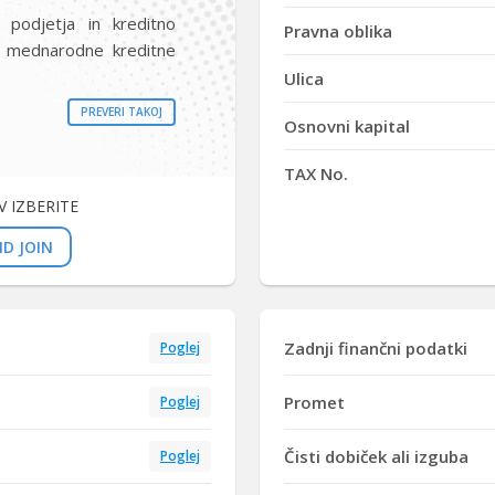
 podjetja in kreditno
Pravna oblika
i mednarodne kreditne
Ulica
PREVERI TAKOJ
Osnovni kapital
TAX No.
 IZBERITE
D JOIN
Zadnji finančni podatki
Poglej
Promet
Poglej
Čisti dobiček ali izguba
Poglej