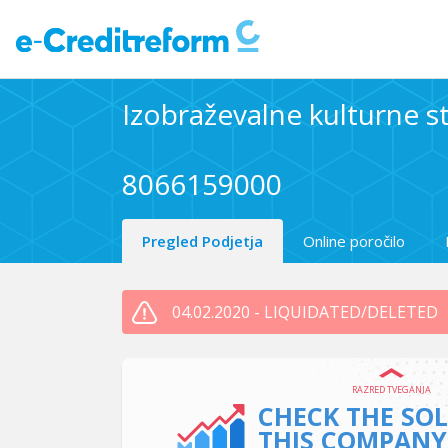
Izobraževalne kulturne st
8066159000
Pregled Podjetja
Online poročilo
04.02.2020 - LIQUIDATED/DELETED
RAZRED TVEGANJA
CHECK THE SO
THIS COMPANY