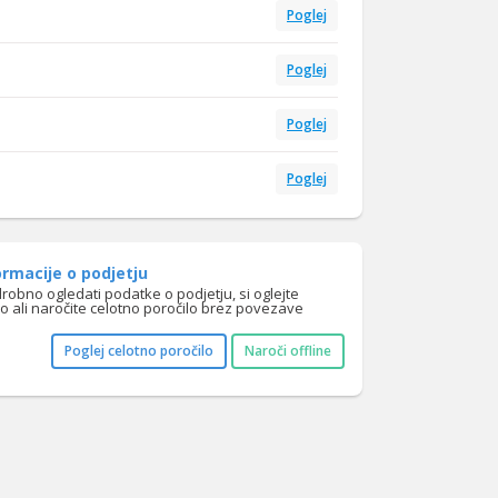
Poglej
Poglej
Poglej
Poglej
rmacije o podjetju
drobno ogledati podatke o podjetju, si oglejte
lo ali naročite celotno poročilo brez povezave
Poglej celotno poročilo
Naroči offline