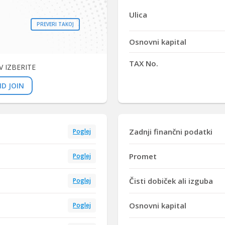
Ulica
PREVERI TAKOJ
Osnovni kapital
TAX No.
 IZBERITE
D JOIN
Zadnji finančni podatki
Poglej
Promet
Poglej
Čisti dobiček ali izguba
Poglej
Osnovni kapital
Poglej