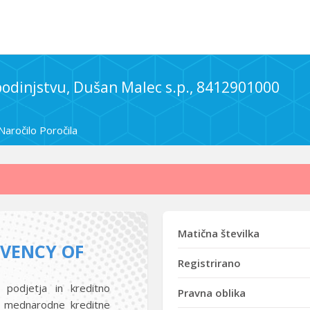
spodinjstvu, Dušan Malec s.p., 8412901000
Naročilo Poročila
Matična številka
LVENCY OF
Registrirano
 podjetja in kreditno
Pravna oblika
i mednarodne kreditne