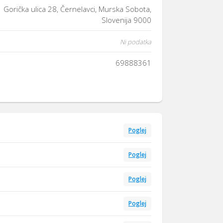
Gorička ulica 28, Černelavci, Murska Sobota,
Slovenija 9000
Ni podatka
69888361
Poglej
Poglej
Poglej
Poglej