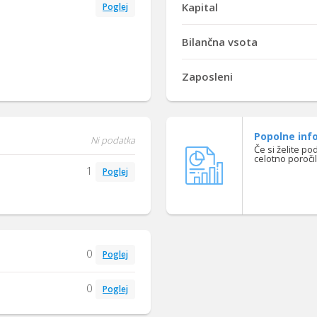
Kapital
Poglej
Bilančna vsota
Zaposleni
Popolne info
Ni podatka
Če si želite po
celotno poroči
1
Poglej
0
Poglej
0
Poglej