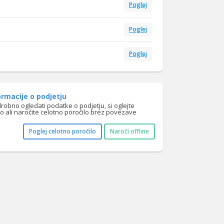
Poglej
Poglej
Poglej
rmacije o podjetju
drobno ogledati podatke o podjetju, si oglejte
lo ali naročite celotno poročilo brez povezave
Poglej celotno poročilo
Naroči offline