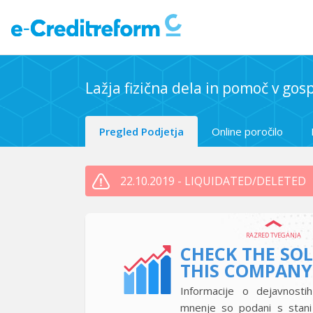
Lažja fizična dela in pomoč v go
Pregled Podjetja
Online poročilo
22.10.2019 - LIQUIDATED/DELETED
RAZRED TVEGANJA
CHECK THE SO
THIS COMPANY
Informacije o dejavnostih
mnenje so podani s stan