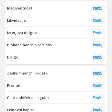
Insolventnost
Poglej
Likvidacija
Poglej
Izterjava dolgov
Poglej
Blokade bančnih računov
Poglej
Drugo
Poglej
Zadnji finančni podatki
Poglej
Promet
Poglej
Čisti dobiček ali izguba
Poglej
Osnovni kapital
Poglej