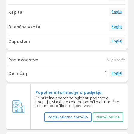
Kapital
Poglej
Bilančna vsota
Poglej
Zaposleni
Poglej
Poslovodstvo
Ni podatka
1
Delničarji
Poglej
Popolne informacije o podjetju
Če si želite podrobno ogledati podatke o
podjetju, si oglejte celotno poročilo ali naročite
celotno poročilo brez povezave
Poglej celotno poročilo
Naroči offline