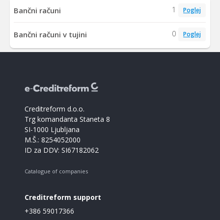
1
Bančni računi
Poglej
0
Bančni računi v tujini
Poglej
Creditreform d.o.o.
Trg komandanta Staneta 8
SI-1000 Ljubljana
M.Š.: 8254052000
ID za DDV: SI67182062
Catalogue of companies
Creditreform support
+386 59017366