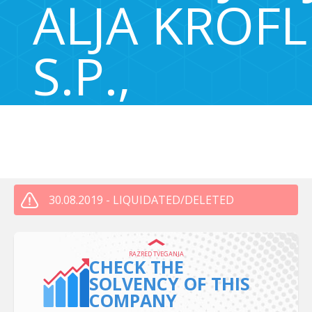
ALJA KROFL
S.P.,
825193200
Pod Pogovco 10, Križe, Slovenija 4294
30.08.2019 - LIQUIDATED/DELETED
RAZRED TVEGANJA
CHECK THE
SOLVENCY OF THIS
COMPANY