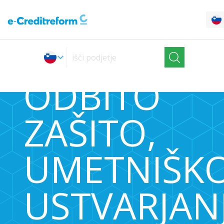
ODBITO
ZAŠITO,
UMETNIŠK
USTVARJANJ