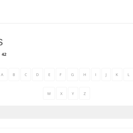
s
:
42
A
B
C
D
E
F
G
H
I
J
K
L
W
X
Y
Z