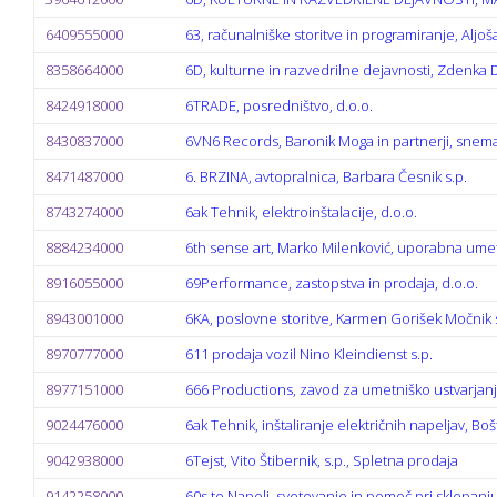
6409555000
63, računalniške storitve in programiranje, Aljoša
8358664000
6D, kulturne in razvedrilne dejavnosti, Zdenka 
8424918000
6TRADE, posredništvo, d.o.o.
8430837000
6VN6 Records, Baronik Moga in partnerji, snemanj
8471487000
6. BRZINA, avtopralnica, Barbara Česnik s.p.
8743274000
6ak Tehnik, elektroinštalacije, d.o.o.
8884234000
6th sense art, Marko Milenković, uporabna umet
8916055000
69Performance, zastopstva in prodaja, d.o.o.
8943001000
6KA, poslovne storitve, Karmen Gorišek Močnik 
8970777000
611 prodaja vozil Nino Kleindienst s.p.
8977151000
666 Productions, zavod za umetniško ustvarjanje
9024476000
6ak Tehnik, inštaliranje električnih napeljav, Boš
9042938000
6Tejst, Vito Štibernik, s.p., Spletna prodaja
9142258000
60s to Napoli, svetovanje in pomoč pri sklepanju