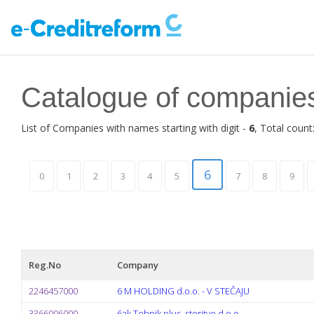
Catalogue of companie
List of Companies with names starting with digit -
6
, Total count
6
0
1
2
3
4
5
7
8
9
Reg.No
Company
2246457000
6 M HOLDING d.o.o. - V STEČAJU
3366006000
6ak Tehnik plus, storitve d.o.o.