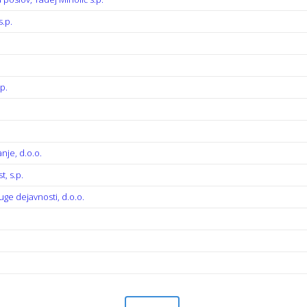
s.p.
p.
nje, d.o.o.
, s.p.
uge dejavnosti, d.o.o.