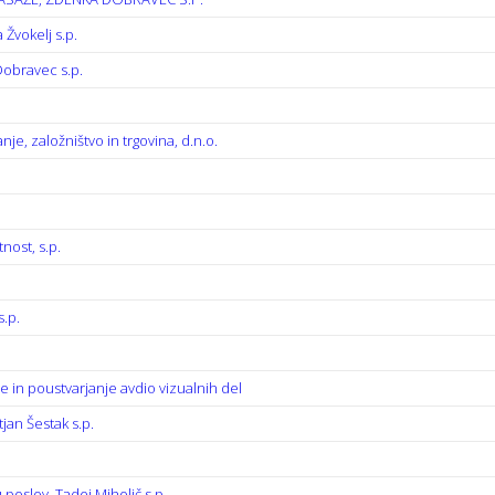
 Žvokelj s.p.
Dobravec s.p.
e, založništvo in trgovina, d.n.o.
nost, s.p.
s.p.
 in poustvarjanje avdio vizualnih del
tjan Šestak s.p.
 poslov, Tadej Miholič s.p.