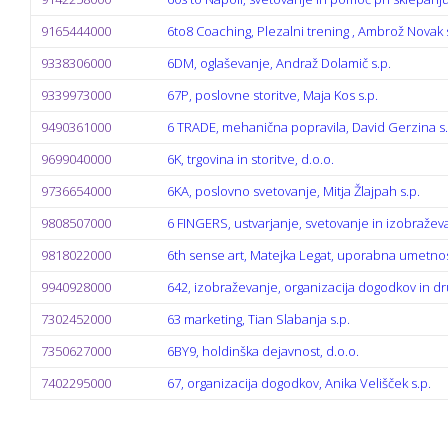
9165444000
6to8 Coaching, Plezalni trening , Ambrož Novak 
9338306000
6DM, oglaševanje, Andraž Dolamič s.p.
9339973000
67P, poslovne storitve, Maja Kos s.p.
9490361000
6 TRADE, mehanična popravila, David Gerzina s.
9699040000
6K, trgovina in storitve, d.o.o.
9736654000
6KA, poslovno svetovanje, Mitja Žlajpah s.p.
9808507000
6 FINGERS, ustvarjanje, svetovanje in izobraževa
9818022000
6th sense art, Matejka Legat, uporabna umetnost
9940928000
642, izobraževanje, organizacija dogodkov in dr
7302452000
63 marketing, Tian Slabanja s.p.
7350627000
6BY9, holdinška dejavnost, d.o.o.
7402295000
67, organizacija dogodkov, Anika Velišček s.p.