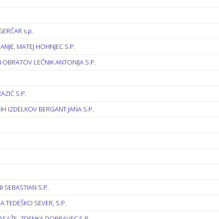
ERČAR s.p.
NJE, MATEJ HOHNJEC S.P.
 OBRATOV LEČNIK ANTONIJA S.P.
AZIĆ S.P.
H IZDELKOV BERGANT JANA S.P.
I SEBASTIAN S.P.
A TEDEŠKO SEVER, S.P.
ASAŽE, ZDENKA DOBRAVEC S.P.