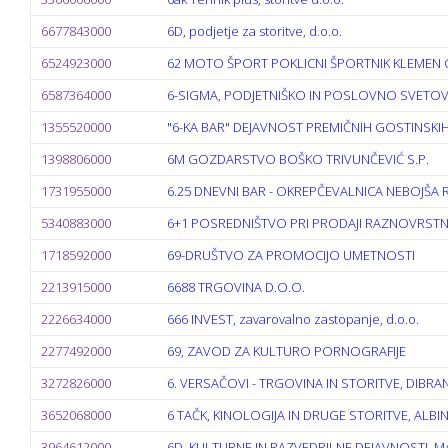
6677843000
6D, podjetje za storitve, d.o.o.
6524923000
62 MOTO ŠPORT POKLICNI ŠPORTNIK KLEMEN G
6587364000
6-SIGMA, PODJETNIŠKO IN POSLOVNO SVETOVA
1355520000
"6-KA BAR" DEJAVNOST PREMIČNIH GOSTINSKIH
1398806000
6M GOZDARSTVO BOŠKO TRIVUNČEVIĆ S.P.
1731955000
6.25 DNEVNI BAR - OKREPČEVALNICA NEBOJŠA R
5340883000
6+1 POSREDNIŠTVO PRI PRODAJI RAZNOVRSTNI
1718592000
69-DRUŠTVO ZA PROMOCIJO UMETNOSTI
2213915000
6688 TRGOVINA D.O.O.
2226634000
666 INVEST, zavarovalno zastopanje, d.o.o.
2277492000
69, ZAVOD ZA KULTURO PORNOGRAFIJE
3272826000
6. VERSAČOVI - TRGOVINA IN STORITVE, DIBRAN
3652068000
6 TAČK, KINOLOGIJA IN DRUGE STORITVE, ALBIN
3964612000
6D, KULTURNE IN RAZVEDRILNE DEJAVNOSTI, M