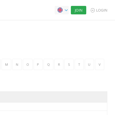
JOIN
LOGIN
M
N
O
P
Q
R
S
T
U
V